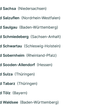
d Sachsa
(Niedersachsen)
d Salzuflen
(Nordrhein-Westfalen)
d Saulgau
(Baden-Württemberg)
d Schmiedeberg
(Sachsen-Anhalt)
d Schwartau
(Schleswig-Holstein)
d Sobernheim
(Rheinland-Pfalz)
d Sooden-Allendorf
(Hessen)
d Sulza
(Thüringen)
d Tabarz
(Thüringen)
d Tölz
(Bayern)
d Waldsee
(Baden-Württemberg)