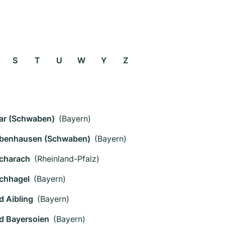
S
T
U
W
Y
Z
ar (Schwaben)
(Bayern)
benhausen (Schwaben)
(Bayern)
charach
(Rheinland-Pfalz)
chhagel
(Bayern)
d Aibling
(Bayern)
d Bayersoien
(Bayern)