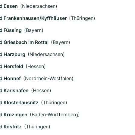
d Essen
(Niedersachsen)
d Frankenhausen/Kyffhäuser
(Thüringen)
d Füssing
(Bayern)
d Griesbach im Rottal
(Bayern)
d Harzburg
(Niedersachsen)
d Hersfeld
(Hessen)
d Honnef
(Nordrhein-Westfalen)
d Karlshafen
(Hessen)
d Klosterlausnitz
(Thüringen)
d Krozingen
(Baden-Württemberg)
d Köstritz
(Thüringen)