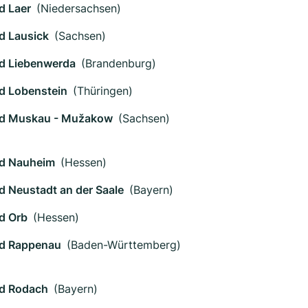
d Laer
(Niedersachsen)
d Lausick
(Sachsen)
d Liebenwerda
(Brandenburg)
d Lobenstein
(Thüringen)
d Muskau - Mužakow
(Sachsen)
d Nauheim
(Hessen)
d Neustadt an der Saale
(Bayern)
d Orb
(Hessen)
d Rappenau
(Baden-Württemberg)
d Rodach
(Bayern)