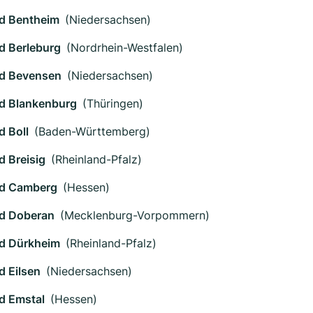
d Bentheim
(Niedersachsen)
d Berleburg
(Nordrhein-Westfalen)
d Bevensen
(Niedersachsen)
d Blankenburg
(Thüringen)
d Boll
(Baden-Württemberg)
d Breisig
(Rheinland-Pfalz)
d Camberg
(Hessen)
d Doberan
(Mecklenburg-Vorpommern)
d Dürkheim
(Rheinland-Pfalz)
d Eilsen
(Niedersachsen)
d Emstal
(Hessen)