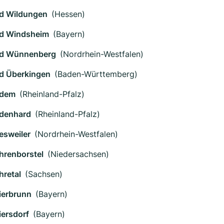
d Wildungen
(Hessen)
d Windsheim
(Bayern)
d Wünnenberg
(Nordrhein-Westfalen)
d Überkingen
(Baden-Württemberg)
dem
(Rheinland-Pfalz)
denhard
(Rheinland-Pfalz)
esweiler
(Nordrhein-Westfalen)
hrenborstel
(Niedersachsen)
hretal
(Sachsen)
ierbrunn
(Bayern)
iersdorf
(Bayern)