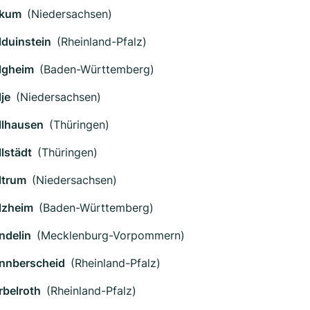
kum
(Niedersachsen)
lduinstein
(Rheinland-Pfalz)
lgheim
(Baden-Württemberg)
lje
(Niedersachsen)
llhausen
(Thüringen)
llstädt
(Thüringen)
ltrum
(Niedersachsen)
lzheim
(Baden-Württemberg)
ndelin
(Mecklenburg-Vorpommern)
nnberscheid
(Rheinland-Pfalz)
rbelroth
(Rheinland-Pfalz)