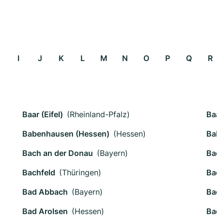
I
J
K
L
M
N
O
P
Q
R
Baar (Eifel)
(Rheinland-Pfalz)
Ba
Babenhausen (Hessen)
(Hessen)
Ba
Bach an der Donau
(Bayern)
Ba
Bachfeld
(Thüringen)
Ba
Bad Abbach
(Bayern)
Ba
Bad Arolsen
(Hessen)
Ba