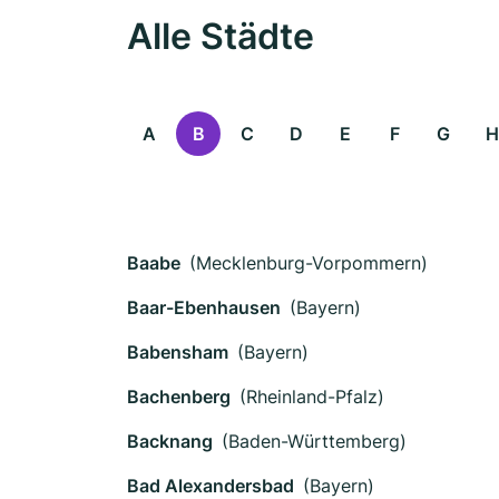
Alle Städte
A
B
C
D
E
F
G
H
Baabe
(Mecklenburg-Vorpommern)
Baar-Ebenhausen
(Bayern)
Babensham
(Bayern)
Bachenberg
(Rheinland-Pfalz)
Backnang
(Baden-Württemberg)
Bad Alexandersbad
(Bayern)