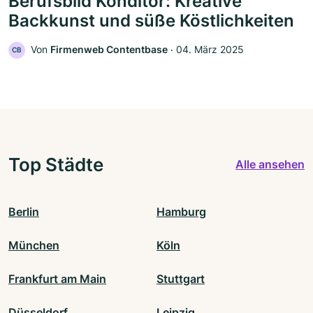
Berufsbild Konditor: Kreative
Backkunst und süße Köstlichkeiten
Von
Firmenweb Contentbase
‧
04. März 2025
CB
Top Städte
Alle ansehen
Berlin
Hamburg
München
Köln
Frankfurt am Main
Stuttgart
Düsseldorf
Leipzig