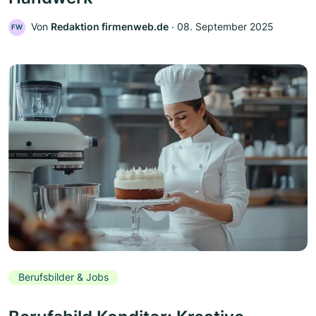
Von
Redaktion firmenweb.de
‧
08. September 2025
FW
Berufsbilder & Jobs