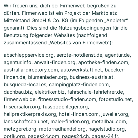
Wir freuen uns, dich bei Firmenweb begrüßen zu
dürfen. Firmenweb ist ein Projekt der Marktplatz
Mittelstand GmbH & Co. KG (im Folgenden „Anbieter“
genannt). Dies sind die Nutzungsbedingungen für die
Benutzung folgender Websites (nachfolgend
zusammenfassend „Websites von Firmenweb“):
abschleppservice.org, aerzte-notdienst.de, agentur.de,
agentur.info, anwalt-finden.org, apotheke-finden.com,
australia-directory.com, autowerkstatt.net, baecker-
finden.de, blumenladen.org, business-austria.at,
busqueda-local.es, campingplatz-finden.com,
dachbau.biz, elektriker.biz, fahrschule-fahrlehrer.de,
firmenweb.de, fitnessstudio-finden.com, fotostudio.net,
friseursalon.org, fussbodenleger.org,
heilpraktikerpraxis.org, hotel-finden.com, juwelier.org,
landschaftsbau.net, maler-finden.org, metallbau.com,
metzgerei.org, motorradhandel.org, nagelstudio.org,
optik.org, pages24.com, pages24.ch, pages-24.fr,