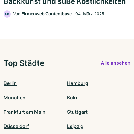
Backkunst und süße Köstlichkeiten
Von
Firmenweb Contentbase
‧
04. März 2025
CB
Top Städte
Alle ansehen
Berlin
Hamburg
München
Köln
Frankfurt am Main
Stuttgart
Düsseldorf
Leipzig