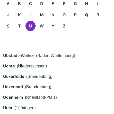
A
B
C
D
E
F
G
H
I
J
K
L
M
N
O
P
Q
R
S
T
U
W
Y
Z
Ubstadt-Weiher
(Baden-Württemberg)
Uchte
(Niedersachsen)
Uckerfelde
(Brandenburg)
Uckerland
(Brandenburg)
Udenheim
(Rheinland-Pfalz)
Uder
(Thüringen)