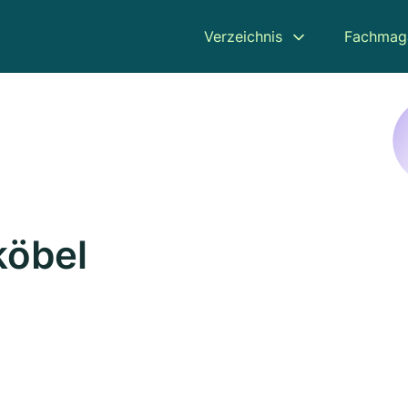
Verzeichnis
Fachmag
köbel