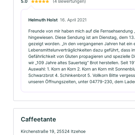
5.0
(4 Bewertungen)
Helmuth Holst
16. April 2021
Freunde von mir haben mich auf die Fernsehsendung „G
hingewiesen. Diese Sendung ist am Dienstag, dem 13
gezeigt worden. „In den vergangenen Jahren hat ein e
Lebensmittelunverträglichkeiten dazu geführt, dass i
Gefährlichkeit von Gluten propagieren und spezielle Di
wir „109 Jahre altes Sauerteig“ Brot herstellen. Seit 19
Auswahl: 1. Korn an Korn 2. Korn an Korn mit Sonnenbl
Schwarzbrot 4. Schinkenbrot 5. Vollkorn Bitte vergess
unseren Öffnungszeiten, unter 04779-230, dem Laden
Caffeetante
Kirchenstraße 19, 25524 Itzehoe