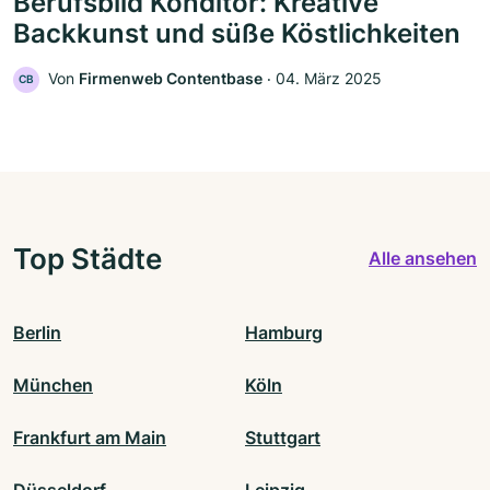
Berufsbild Konditor: Kreative
Backkunst und süße Köstlichkeiten
Von
Firmenweb Contentbase
‧
04. März 2025
CB
Top Städte
Alle ansehen
Berlin
Hamburg
München
Köln
Frankfurt am Main
Stuttgart
Düsseldorf
Leipzig