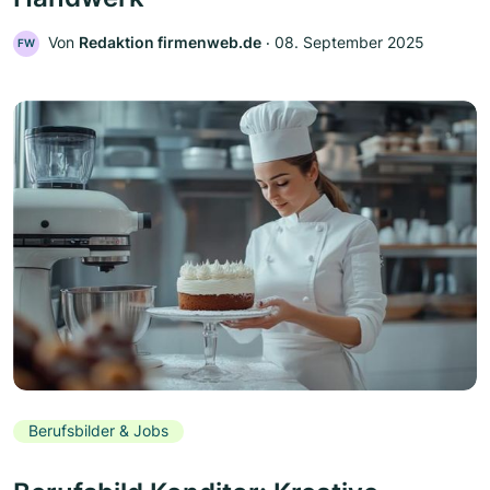
Von
Redaktion firmenweb.de
‧
08. September 2025
FW
Berufsbilder & Jobs