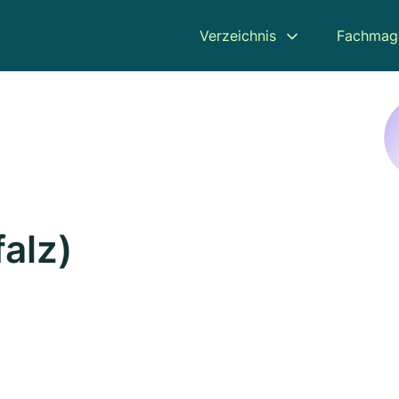
Verzeichnis
Fachmag
falz)