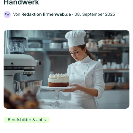
Handwerk
Von
Redaktion firmenweb.de
‧
08. September 2025
FW
Berufsbilder & Jobs