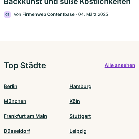
Backkunst und süße Köstlichkeiten
Von
Firmenweb Contentbase
‧
04. März 2025
CB
Top Städte
Alle ansehen
Berlin
Hamburg
München
Köln
Frankfurt am Main
Stuttgart
Düsseldorf
Leipzig