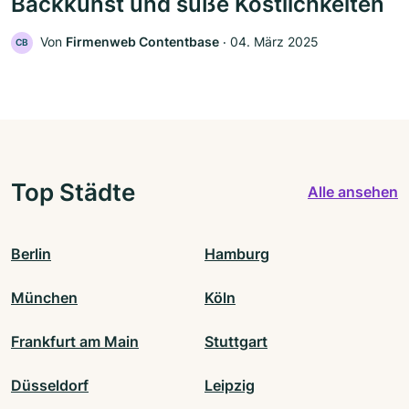
Backkunst und süße Köstlichkeiten
Von
Firmenweb Contentbase
‧
04. März 2025
CB
Top Städte
Alle ansehen
Berlin
Hamburg
München
Köln
Frankfurt am Main
Stuttgart
Düsseldorf
Leipzig