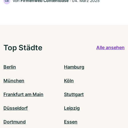
Von
Firmenweb Contentbase
‧
04. März 2025
CB
Top Städte
Alle ansehen
Berlin
Hamburg
München
Köln
Frankfurt am Main
Stuttgart
Düsseldorf
Leipzig
Dortmund
Essen