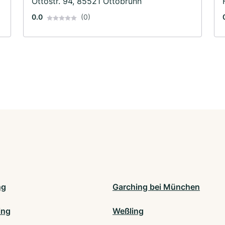
Ottostr. 94, 85521 Ottobrunn
0.0
(0)
ng
Garching bei München
ing
Weßling