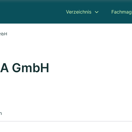
Verzeichnis
Fachmag
mbH
RA GmbH
n