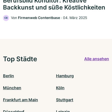
Berufsbild Konditor: Kreative
Backkunst und süße Köstlichkeiten
Von
Firmenweb Contentbase
‧
04. März 2025
CB
Top Städte
Alle ansehen
Berlin
Hamburg
München
Köln
Frankfurt am Main
Stuttgart
Düsseldorf
Leipzig