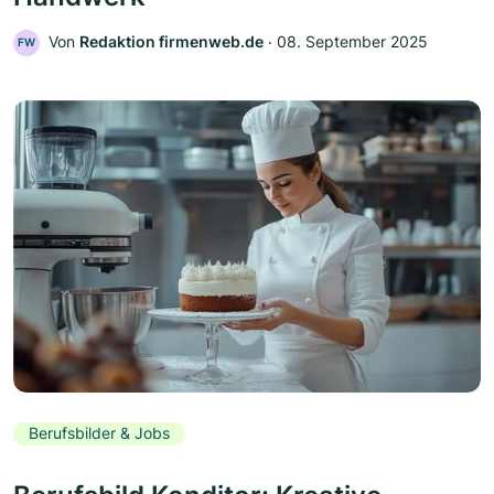
Von
Redaktion firmenweb.de
‧
08. September 2025
FW
Berufsbilder & Jobs