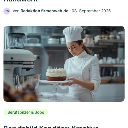
Von
Redaktion firmenweb.de
‧
08. September 2025
FW
Berufsbilder & Jobs