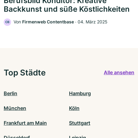
Berufsbild Konditor: Kreative
Backkunst und süße Köstlichkeiten
Von
Firmenweb Contentbase
‧
04. März 2025
CB
Top Städte
Alle ansehen
Berlin
Hamburg
München
Köln
Frankfurt am Main
Stuttgart
Düsseldorf
Leipzig