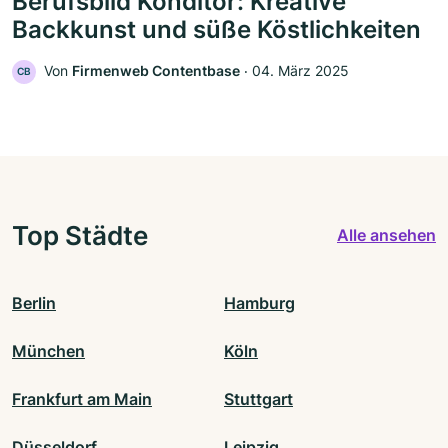
Berufsbild Konditor: Kreative
Backkunst und süße Köstlichkeiten
Von
Firmenweb Contentbase
‧
04. März 2025
CB
Top Städte
Alle ansehen
Berlin
Hamburg
München
Köln
Frankfurt am Main
Stuttgart
Düsseldorf
Leipzig