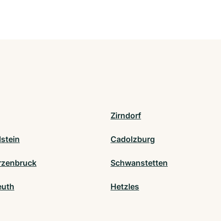
Zirndorf
stein
Cadolzburg
rzenbruck
Schwanstetten
euth
Hetzles