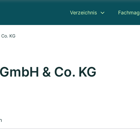
Verzeichnis
Fachmag
 Co. KG
 GmbH & Co. KG
n