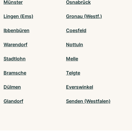
Münster
Osnabrück
Lingen (Ems)
Gronau (Westf.)
Ibbenbüren
Coesfeld
Warendorf
Nottuln
Stadtlohn
Melle
Bramsche
Telgte
Dülmen
Everswinkel
Glandorf
Senden (Westfalen)