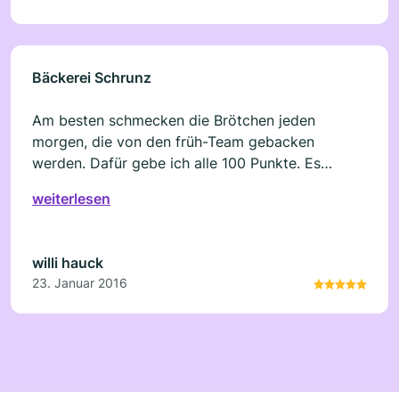
Bäckerei Schrunz
Am besten schmecken die Brötchen jeden
morgen, die von den früh-Team gebacken
werden. Dafür gebe ich alle 100 Punkte. Es
kommt eben doch drauf an, wer am Backofen
weiterlesen
steht und die Brötchen a la minute aus dem Ofen
holt ;o)
willi hauck
23. Januar 2016