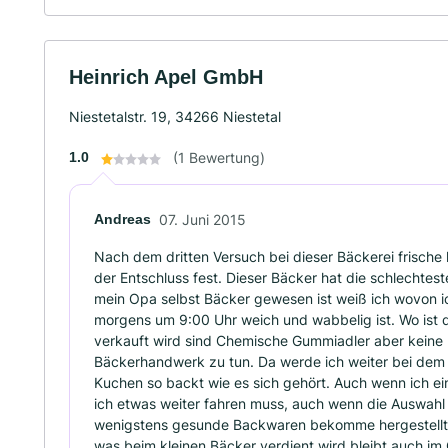
Heinrich Apel GmbH
Niestetalstr. 19, 34266 Niestetal
1.0
(1 Bewertung)
Andreas
07. Juni 2015
Nach dem dritten Versuch bei dieser Bäckerei frisch
der Entschluss fest. Dieser Bäcker hat die schlechte
mein Opa selbst Bäcker gewesen ist weiß ich wovon ic
morgens um 9:00 Uhr weich und wabbelig ist. Wo ist d
verkauft wird sind Chemische Gummiadler aber keine 
Bäckerhandwerk zu tun. Da werde ich weiter bei dem B
Kuchen so backt wie es sich gehört. Auch wenn ich e
ich etwas weiter fahren muss, auch wenn die Auswahl n
wenigstens gesunde Backwaren bekomme hergestellt
was beim kleinen Bäcker verdient wird bleibt auch i