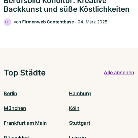
Berufsbild Konditor: Kreative
Backkunst und süße Köstlichkeiten
Von
Firmenweb Contentbase
‧
04. März 2025
CB
Top Städte
Alle ansehen
Berlin
Hamburg
München
Köln
Frankfurt am Main
Stuttgart
Düsseldorf
Leipzig