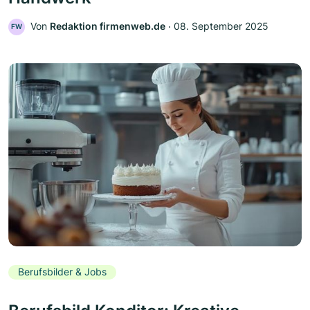
Von
Redaktion firmenweb.de
‧
08. September 2025
FW
Berufsbilder & Jobs