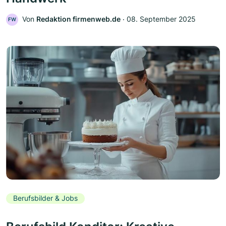
Von
Redaktion firmenweb.de
‧
08. September 2025
FW
Berufsbilder & Jobs