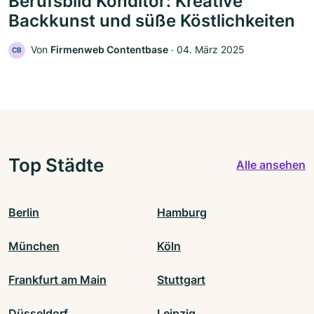
Berufsbild Konditor: Kreative
Backkunst und süße Köstlichkeiten
Von
Firmenweb Contentbase
‧
04. März 2025
CB
Top Städte
Alle ansehen
Berlin
Hamburg
München
Köln
Frankfurt am Main
Stuttgart
Düsseldorf
Leipzig