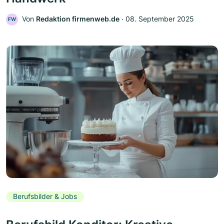
Von
Redaktion firmenweb.de
‧
08. September 2025
FW
Berufsbilder & Jobs