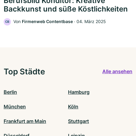
Berufsbild Konditor: Kreative
Backkunst und süße Köstlichkeiten
Von
Firmenweb Contentbase
‧
04. März 2025
CB
Top Städte
Alle ansehen
Berlin
Hamburg
München
Köln
Frankfurt am Main
Stuttgart
Düsseldorf
Leipzig