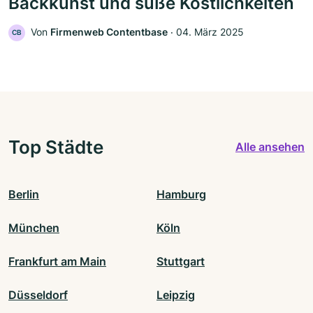
Backkunst und süße Köstlichkeiten
Von
Firmenweb Contentbase
‧
04. März 2025
CB
Top Städte
Alle ansehen
Berlin
Hamburg
München
Köln
Frankfurt am Main
Stuttgart
Düsseldorf
Leipzig