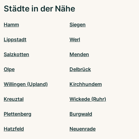
Städte in der Nähe
Hamm
Siegen
Lippstadt
Werl
Salzkotten
Menden
Olpe
Delbrück
Willingen (Upland)
Kirchhundem
Kreuztal
Wickede (Ruhr)
Plettenberg
Burgwald
Hatzfeld
Neuenrade