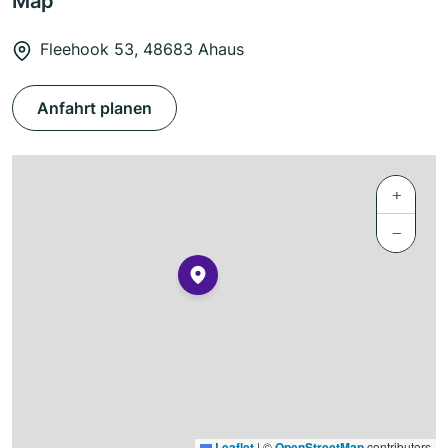
Map
Fleehook 53, 48683 Ahaus
Anfahrt planen
+
−
Leaflet
|
©
OpenStreetMap
contributors