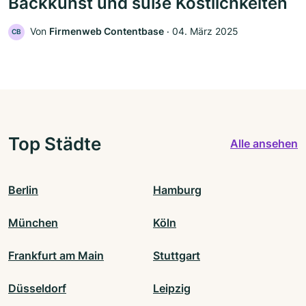
Backkunst und süße Köstlichkeiten
Von
Firmenweb Contentbase
‧
04. März 2025
CB
Top Städte
Alle ansehen
Berlin
Hamburg
München
Köln
Frankfurt am Main
Stuttgart
Düsseldorf
Leipzig