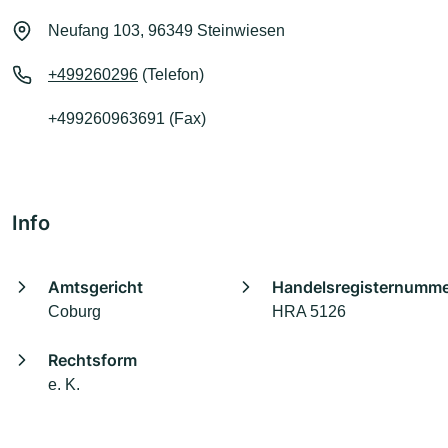
Neufang 103, 96349 Steinwiesen
+499260296
(Telefon)
+499260963691 (Fax)
Info
Amtsgericht
Handelsregisternumm
Coburg
HRA 5126
Rechtsform
e. K.