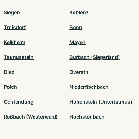
Siegen
Koblenz
Troisdorf
Bonn
Kelkheim
Mayen
Taunusstein
Burbach (Siegerland)
Diez
Overath
Polch
Niederfischbach
Ochtendung
Hohenstein (Untertaunus)
Roßbach (Westerwald)
Höchstenbach