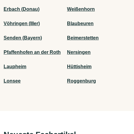
Erbach (Donau)
Weißenhorn
Vöhringen (Iller)
Blaubeuren
Senden (Bayern)
Beimerstetten
Pfaffenhofen an der Roth
Nersingen
Laupheim
Hüttisheim
Lonsee
Roggenburg