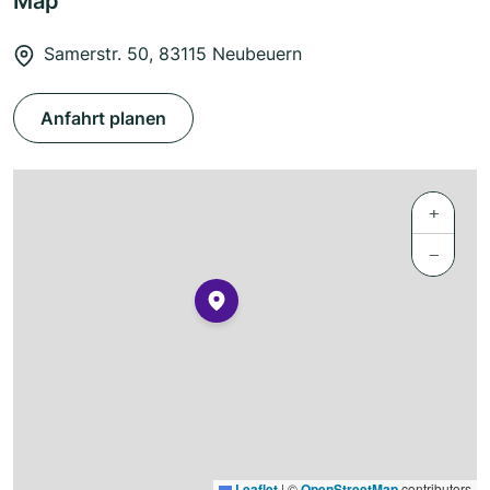
Map
Samerstr. 50, 83115 Neubeuern
Anfahrt planen
+
−
Leaflet
|
©
OpenStreetMap
contributors