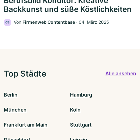
Berufsbild Konditor: Kreative
Backkunst und süße Köstlichkeiten
Von
Firmenweb Contentbase
‧
04. März 2025
CB
Top Städte
Alle ansehen
Berlin
Hamburg
München
Köln
Frankfurt am Main
Stuttgart
Düsseldorf
Leipzig