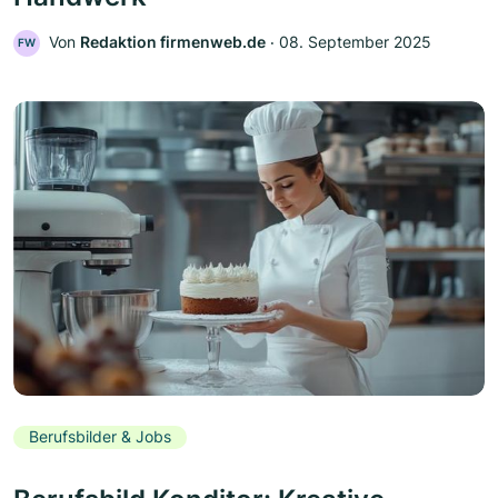
Von
Redaktion firmenweb.de
‧
08. September 2025
FW
Berufsbilder & Jobs