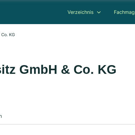
Verzeichnis
Fachmag
 Co. KG
itz GmbH & Co. KG
n