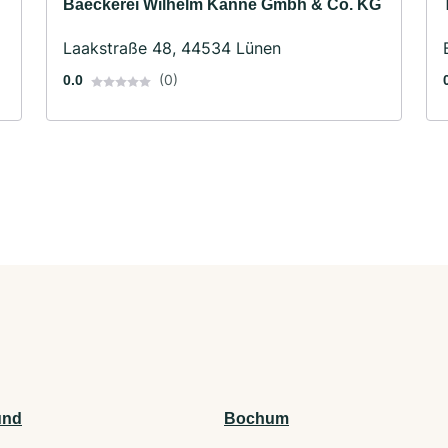
Baeckerei Wilhelm Kanne Gmbh & Co. KG
Laakstraße 48, 44534 Lünen
(0)
0.0
und
Bochum