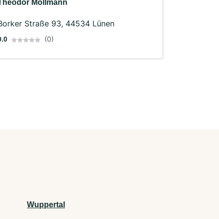
Theodor Möllmann
Borker Straße 93, 44534 Lünen
(0)
0.0
Wuppertal