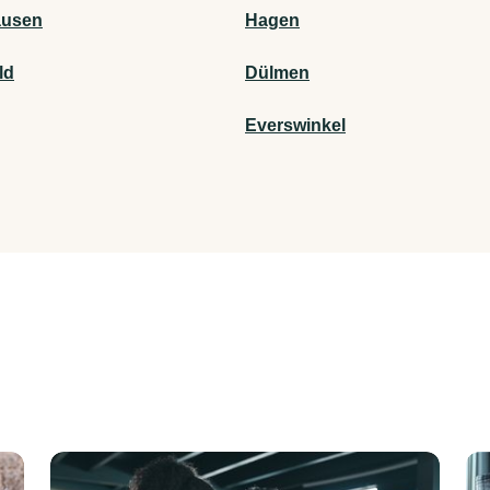
ausen
Hagen
ld
Dülmen
Everswinkel