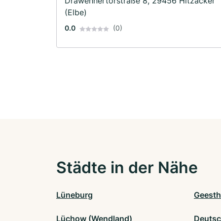
Drawehnertorstraße 8, 29456 Hitzacker
(Elbe)
0.0
(0)
Städte in der Nähe
Lüneburg
Geesth
Lüchow (Wendland)
Deutsc