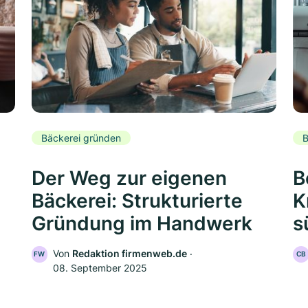
Bäckerei gründen
B
Der Weg zur eigenen
B
Bäckerei: Strukturierte
K
Gründung im Handwerk
s
Von
Redaktion firmenweb.de
‧
FW
CB
08. September 2025