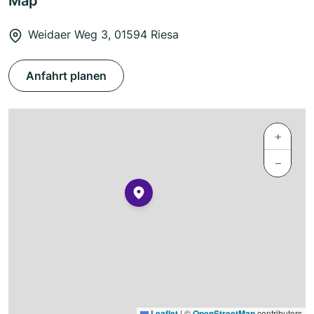
Map
Weidaer Weg 3, 01594 Riesa
Anfahrt planen
+
−
Leaflet
|
©
OpenStreetMap
contributors