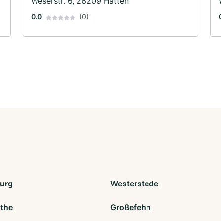
Weserstr. 6, 26209 Hatten
0.0
(0)
urg
Westerstede
ythe
Großefehn