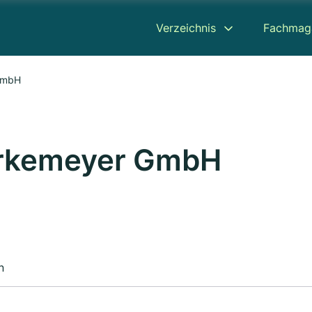
Verzeichnis
Fachmag
GmbH
arkemeyer GmbH
n