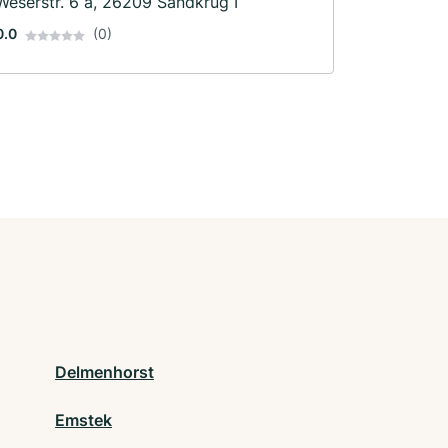
Weserstr. 6 a, 26209 Sandkrug I
0.0
(0)
Delmenhorst
Emstek