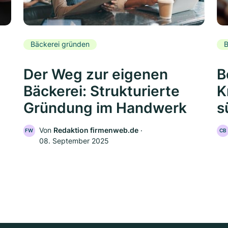
Bäckerei gründen
B
Der Weg zur eigenen
B
Bäckerei: Strukturierte
K
Gründung im Handwerk
s
Von
Redaktion firmenweb.de
‧
FW
CB
08. September 2025