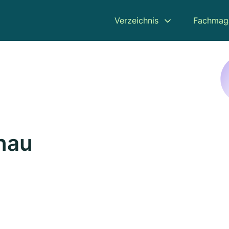
Verzeichnis
Fachmag
nau