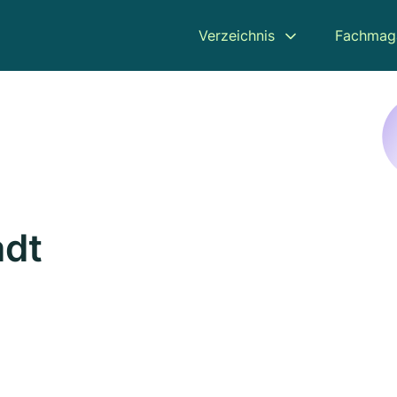
Verzeichnis
Fachmag
adt