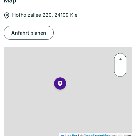
Map
Hofholzallee 220, 24109 Kiel
Anfahrt planen
+
−
Leaflet
|
©
OpenStreetMap
contributors