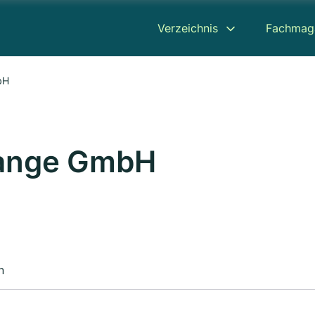
Verzeichnis
Fachmag
bH
Tange GmbH
n