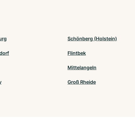
urg
Schönberg (Holstein)
dorf
Flintbek
Mittelangeln
y
Groß Rheide