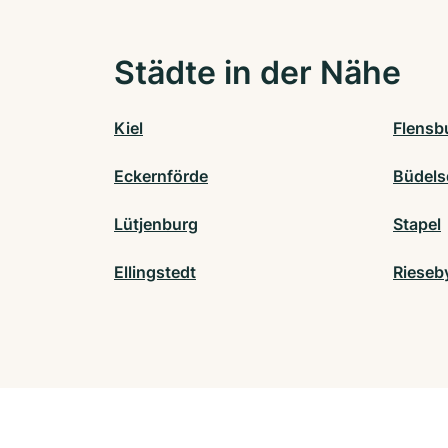
Städte in der Nähe
Kiel
Flensb
Eckernförde
Büdels
Lütjenburg
Stapel
Ellingstedt
Rieseb