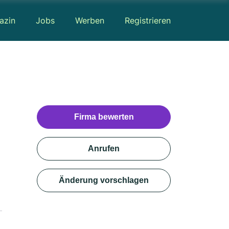
azin
Jobs
Werben
Registrieren
Firma bewerten
Anrufen
Änderung vorschlagen