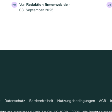
Von
‧
Redaktion firmenweb.de
FW
CB
08. September 2025
t
Datenschutz
Barrierefreiheit
Nutzungsbedingungen
AGB
I
ktplatz Mittelstand GmbH & Co. KG 1998 - 2026. Alle Rechte vorbeh