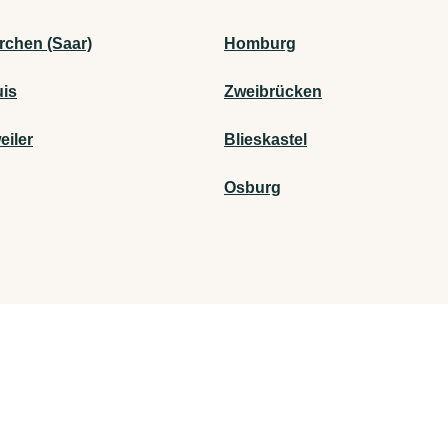
rchen (Saar)
Homburg
uis
Zweibrücken
eiler
Blieskastel
Osburg