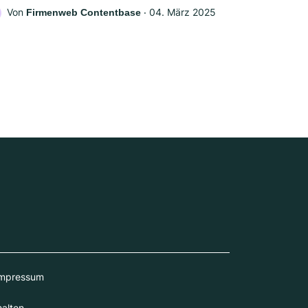
Von
‧
04. März 2025
Firmenweb Contentbase
mpressum
alten.