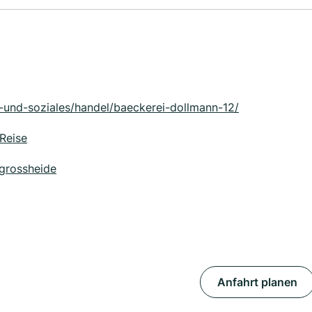
t-und-soziales/handel/baeckerei-dollmann-12/
Reise
grossheide
Anfahrt planen