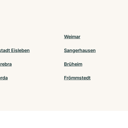
Weimar
stadt Eisleben
Sangerhausen
trebra
Brüheim
rda
Frömmstedt