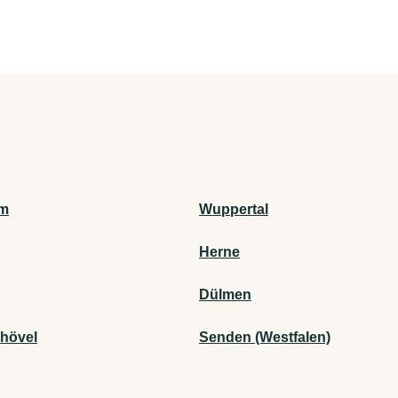
m
Wuppertal
Herne
Dülmen
hövel
Senden (Westfalen)