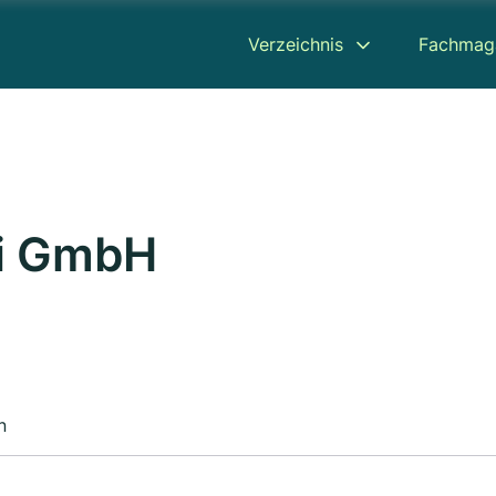
Verzeichnis
Fachmag
i GmbH
n