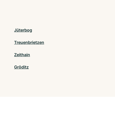
Jüterbog
Treuenbrietzen
Zeithain
Gröditz