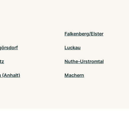
Falkenberg/Elster
görsdorf
Luckau
tz
Nuthe-Urstromtal
 (Anhalt)
Machern